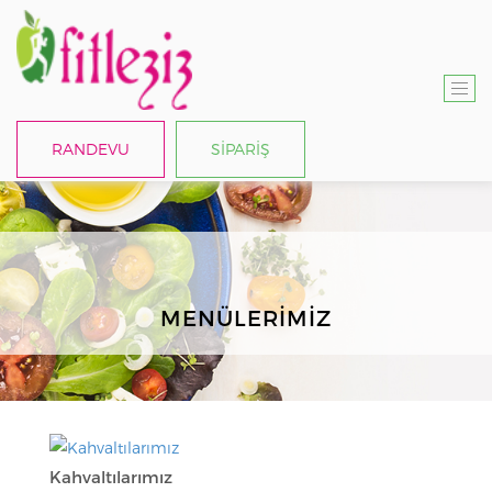
T
O
RANDEVU
SİPARİŞ
G
G
L
E
N
A
MENÜLERIMIZ
V
I
G
A
T
I
Kahvaltılarımız
O